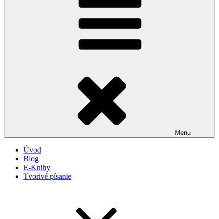
Menu
Úvod
Blog
E-Knihy
Tvorivé písanie