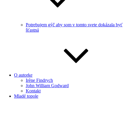
Potrebujem gýč aby som v tomto svete dokázala byť
šťastná
O autorke
Irène Findrych
John William Godward
Kontakt
Mladé topole