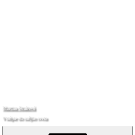
Martina Straková
Vstúpte do môjho sveta