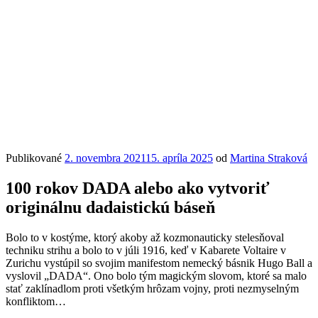
Publikované
2. novembra 2021
15. apríla 2025
od
Martina Straková
100 rokov DADA alebo ako vytvoriť
originálnu dadaistickú báseň
Bolo to v kostýme, ktorý akoby až kozmonauticky stelesňoval
techniku strihu a bolo to v júli 1916, keď v Kabarete Voltaire v
Zurichu vystúpil so svojim manifestom nemecký básnik Hugo Ball a
vyslovil „DADA“. Ono bolo tým magickým slovom, ktoré sa malo
stať zaklínadlom proti všetkým hrôzam vojny, proti nezmyselným
konfliktom…