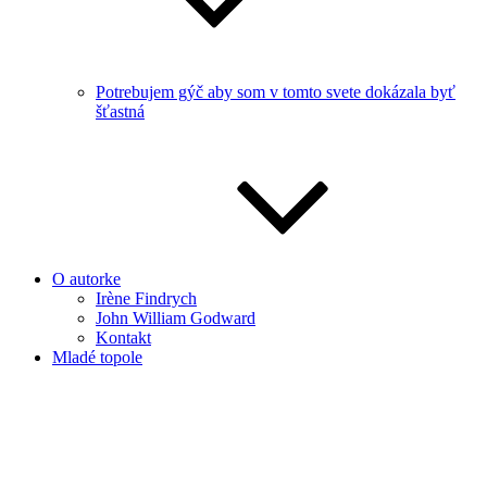
Potrebujem gýč aby som v tomto svete dokázala byť
šťastná
O autorke
Irène Findrych
John William Godward
Kontakt
Mladé topole