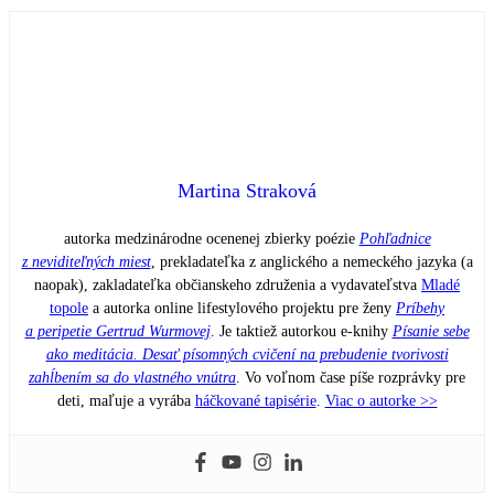
Martina Straková
autorka medzinárodne ocenenej zbierky poézie
Pohľadnice
z neviditeľných miest
, prekladateľka z anglického a nemeckého jazyka (a
naopak), zakladateľka občianskeho združenia a vydavateľstva
Mladé
topole
a autorka online lifestylového projektu pre ženy
Príbehy
a peripetie Gertrud Wurmovej
. Je taktiež autorkou e-knihy
Písanie sebe
ako meditácia. Desať písomných cvičení na prebudenie tvorivosti
zahĺbením sa do vlastného vnútra
. Vo voľnom čase píše rozprávky pre
deti, maľuje a vyrába
háčkované tapisérie
.
Viac o autorke >>