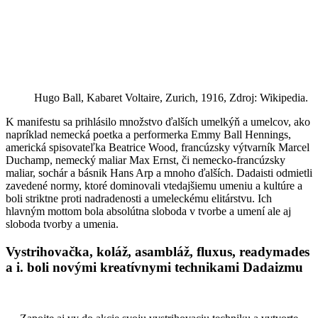
Hugo Ball, Kabaret Voltaire, Zurich, 1916, Zdroj: Wikipedia.
K manifestu sa prihlásilo množstvo ďalších umelkýň a umelcov, ako
napríklad nemecká poetka a performerka Emmy Ball Hennings,
americká spisovateľka Beatrice Wood, francúzsky výtvarník Marcel
Duchamp, nemecký maliar Max Ernst, či nemecko-francúzsky
maliar, sochár a básnik Hans Arp a mnoho ďalších. Dadaisti odmietli
zavedené normy, ktoré dominovali vtedajšiemu umeniu a kultúre a
boli striktne proti nadradenosti a umeleckému elitárstvu. Ich
hlavným mottom bola absolútna sloboda v tvorbe a umení ale aj
sloboda tvorby a umenia.
Vystrihovačka, koláž, asambláž, fluxus, readymades
a i. boli novými kreatívnymi technikami Dadaizmu