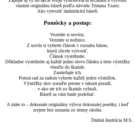
Zapojte aj vy do akcie svoju vystrihovaciu techniku a vytvorte
vlastnú originálnu báseň podľa návodu Tristana Tzaru:
Ako vytvoriť dadaistickú báseň.
Pomôcky a postup:
Vezmite si noviny.
Vezmite si nožnice.
Z novín si vyberte článok v rozsahu básne,
ktorú chcete vytvoriť.
Článok vystrihnite.
Dôkladne vystrihnite aj každé jedno slovo článku a tieto výstrižky
vhoďte do škatule.
Zamiešajte ich.
Potom rad za radom vyberte každý jeden výstrižok.
Výstrižky slov zoraďte presne v takom poradí,
v ako ste ich zo škatule vybrali.
Báseň sa vám bude podobať.
A máte to – dokonale originálny výtvor dokonalej poetiky, i keď
zrejme bez uznania zo strany okolia.
Titulná ilustrácia M.S.