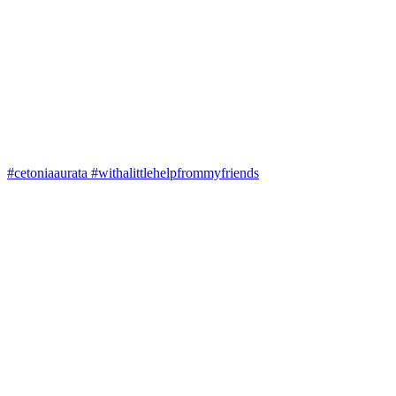
#cetoniaaurata #withalittlehelpfrommyfriends