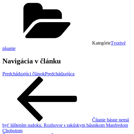
Kategórie
Tvorivé
písanie
Navigácia v článku
Predchádzajúci článok
Predchádzajúca
Čítanie básne nemá
byť lúštením sudoku. Rozhovor s rakúskym básnikom Manfredom
Chobotom