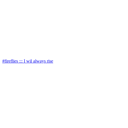
#fireflies ::: I wil always rise