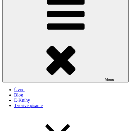
Menu
Úvod
Blog
E-Knihy
Tvorivé písanie