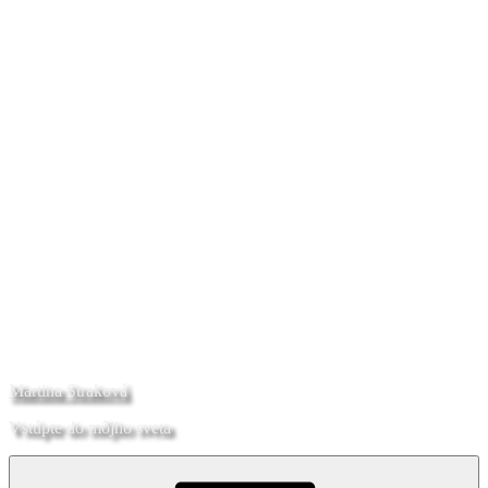
Martina Straková
Vstúpte do môjho sveta