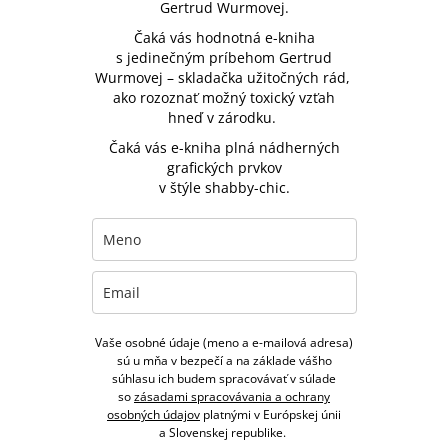
Gertrud Wurmovej.
Čaká vás hodnotná e-kniha
s jedinečným príbehom Gertrud
Wurmovej – skladačka užitočných rád,
ako rozoznať možný toxický vzťah
hneď v zárodku.
Čaká vás e-kniha plná nádherných
grafických prvkov
v štýle shabby-chic.
Vaše osobné údaje (meno a e-mailová adresa)
sú u mňa v bezpečí a na základe vášho
súhlasu ich budem spracovávať v súlade
so
zásadami spracovávania a ochrany
osobných údajov
platnými v Európskej únii
a Slovenskej republike.