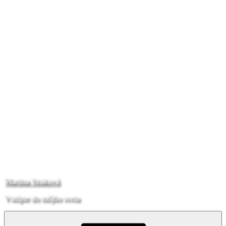
Martina Straková
Vstúpte do môjho sveta