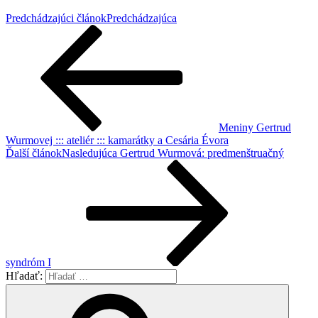
Predchádzajúci článok
Predchádzajúca
Meniny Gertrud
Wurmovej ::: ateliér ::: kamarátky a Cesária Évora
Ďalší článok
Nasledujúca
Gertrud Wurmová: predmenštruačný
syndróm I
Hľadať: