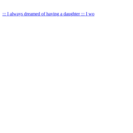
::: I always dreamed of having a daughter ::: I wo