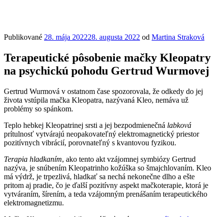
Publikované
28. mája 2022
28. augusta 2022
od
Martina Straková
Terapeutické pôsobenie mačky Kleopatry
na psychickú pohodu Gertrud Wurmovej
Gertrud Wurmová v ostatnom čase spozorovala, že odkedy do jej
života vstúpila mačka Kleopatra, nazývaná Kleo, nemáva už
problémy so spánkom.
Teplo hebkej Kleopatrinej srsti a jej bezpodmienečná
labková
prítulnosť vytvárajú neopakovateľný elektromagnetický priestor
pozitívnych vibrácií, porovnateľný s kvantovou fyzikou.
Terapia hladkaním
, ako tento akt vzájomnej symbiózy Gertrud
nazýva, je snúbením Kleopatrinho kožúška so šmajchlovaním. Kleo
má výdrž, je trpezlivá, hladkať sa nechá nekonečne dlho a ešte
pritom aj pradie, čo je ďalší pozitívny aspekt mačkoterapie, ktorá je
vytváraním, šírením, a teda vzájomným prenášaním terapeutického
elektromagnetizmu.