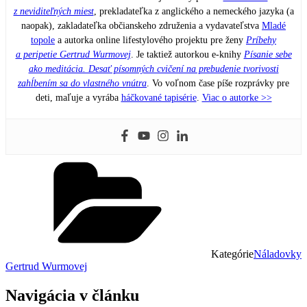
z neviditeľných miest
, prekladateľka z anglického a nemeckého jazyka (a
naopak), zakladateľka občianskeho združenia a vydavateľstva
Mladé
topole
a autorka online lifestylového projektu pre ženy
Príbehy
a peripetie Gertrud Wurmovej
. Je taktiež autorkou e-knihy
Písanie sebe
ako meditácia. Desať písomných cvičení na prebudenie tvorivosti
zahĺbením sa do vlastného vnútra
. Vo voľnom čase píše rozprávky pre
deti, maľuje a vyrába
háčkované tapisérie
.
Viac o autorke >>
Kategórie
Náladovky
Gertrud Wurmovej
Navigácia v článku