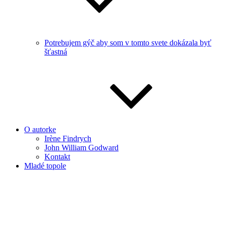
Potrebujem gýč aby som v tomto svete dokázala byť
šťastná
O autorke
Irène Findrych
John William Godward
Kontakt
Mladé topole