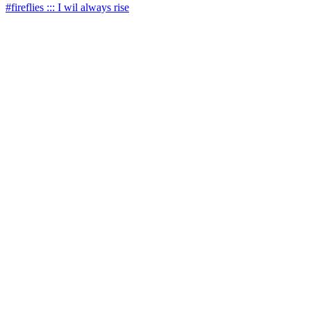
#fireflies ::: I wil always rise