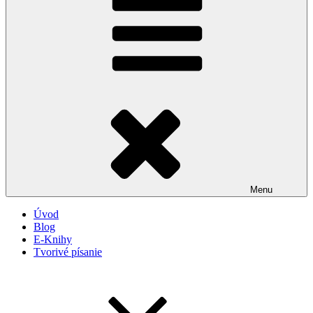
Menu
Úvod
Blog
E-Knihy
Tvorivé písanie