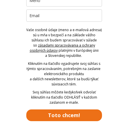
Vaše osobné údaje (meno a e-mailová adresa)
sú u mňa v bezpečí a na základe vášho
súhlasu ich budem spracovávať v súlade
so
zásadami spracovávania a ochrany
osobných údajov
platnými v Európskej únii
a Slovenskej republike.
Kliknutím na tlačidlo vyjadrujete svoj súhlas s
týmto spracovávaním, potrebným na zaslanie
elektronického produktu
a ďalších newsletterov, ktoré sa budú týkať
súvisiacich tém.
Svoj súhlas môžete kedykoľvek odvolať
kliknutím na tlačidlo ODHLÁSIŤ v každom
zaslanom e-maile.
Toto chcem!