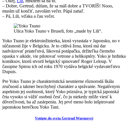
– Okej,
Lili
, mrknem sa na to.
– Dobre, Gertrud, dúfam, že sa máš dobre a TVORÍŠ! Nooo,
musím už končiť, zavolám večer. Pápá zatiaľ.
– Pá, Lili, vďaka a čau večer.
Ulica Yoko Tsuno v Bruseli, foto „made by Lili“.
Yoko Tsuno je elektroinžinierka, ktorá vyrastala v Japonsku, no v
súčasnosti žije v Belgicku. Je to citlivá žena, ktorá má dar
nadväzovať priateľstvá, šikovná potápačka, držiteľka čierneho
opasku v aikide, vie pilotovať vetrone a helikoptéry. Yoko je hrdinka
komiksov, ktorú stvoril belgický spisovateľ Roger Leloup. V
časopise Spirou ich od roku 1970 vydáva belgické vydavateľstvo
Dupuis.
Pre Yoko Tsuno je charakteristická nesmierne rôznorodá škála
zručností a takmer bezchybný charakter a správanie. Negatívnym
aspektom jej osobnosti, ktorý Yoko priznáva, je typická japonská
črta vysoko si vážiť osobnú česť, čo ju niekedy môže viesť k
dôverčivosti, ba až zaslepeniu. Jej prvé meno bolo inšpirované
japonskou herečkou Yoko Tani.
Vstúpte do sveta Gertrud Wurmovej