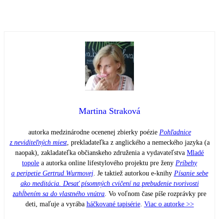
Martina Straková
autorka medzinárodne ocenenej zbierky poézie
Pohľadnice
z neviditeľných miest
, prekladateľka z anglického a nemeckého jazyka (a
naopak), zakladateľka občianskeho združenia a vydavateľstva
Mladé
topole
a autorka online lifestylového projektu pre ženy
Príbehy
a peripetie Gertrud Wurmovej
. Je taktiež autorkou e-knihy
Písanie sebe
ako meditácia. Desať písomných cvičení na prebudenie tvorivosti
zahĺbením sa do vlastného vnútra
. Vo voľnom čase píše rozprávky pre
deti, maľuje a vyrába
háčkované tapisérie
.
Viac o autorke >>