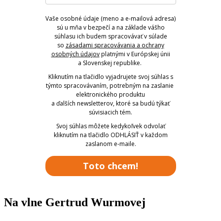
Vaše osobné údaje (meno a e-mailová adresa)
sú u mňa v bezpečí a na základe vášho
súhlasu ich budem spracovávať v súlade
so
zásadami spracovávania a ochrany
osobných údajov
platnými v Európskej únii
a Slovenskej republike.
Kliknutím na tlačidlo vyjadrujete svoj súhlas s
týmto spracovávaním, potrebným na zaslanie
elektronického produktu
a ďalších newsletterov, ktoré sa budú týkať
súvisiacich tém.
Svoj súhlas môžete kedykoľvek odvolať
kliknutím na tlačidlo ODHLÁSIŤ v každom
zaslanom e-maile.
Toto chcem!
Na vlne Gertrud Wurmovej