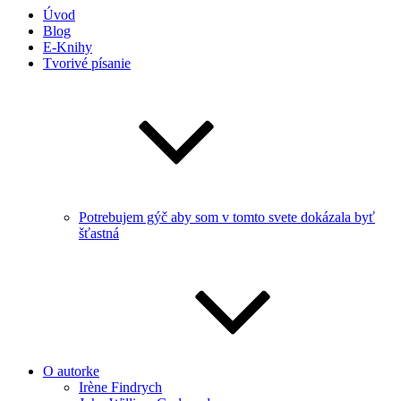
Úvod
Blog
E-Knihy
Tvorivé písanie
Potrebujem gýč aby som v tomto svete dokázala byť
šťastná
O autorke
Irène Findrych