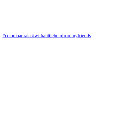
#cetoniaaurata #withalittlehelpfrommyfriends