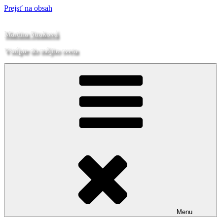
Prejsť na obsah
Martina Straková
Vstúpte do môjho sveta
Menu