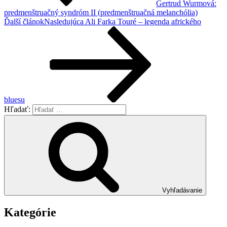
Gertrud Wurmová:
predmenštruačný syndróm II (predmenštruačná melanchólia)
Ďalší článok
Nasledujúca
Ali Farka Touré – legenda afrického
bluesu
Hľadať:
Vyhľadávanie
Kategórie