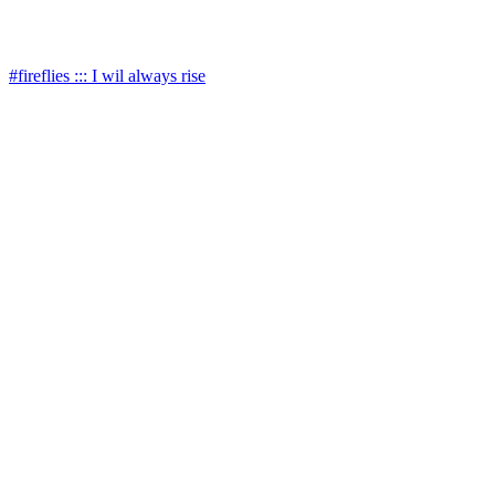
#fireflies ::: I wil always rise