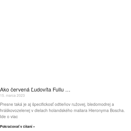
Ako červená Ľudovíta Fullu …
15. marca 2023
Presne taká je aj špecifickosť odtieňov ružovej, bledomodrej a
hráškovozelenej v dielach holandského maliara Hieronyma Boscha.
Ide o viac
Pokračovať v čítaní »