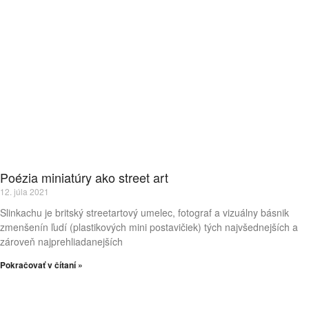
Poézia miniatúry ako street art
12. júla 2021
Slinkachu je britský streetartový umelec, fotograf a vizuálny básnik
zmenšenín ľudí (plastikových mini postavičiek) tých najvšednejších a
zároveň najprehliadanejších
Pokračovať v čítaní »