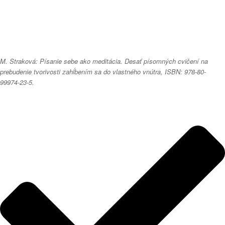
M. Straková: Písanie sebe ako meditácia. Desať písomných cvičení na
prebudenie tvorivosti zahĺbením sa do vlastného vnútra, ISBN: 978-80-
99974-23-5.