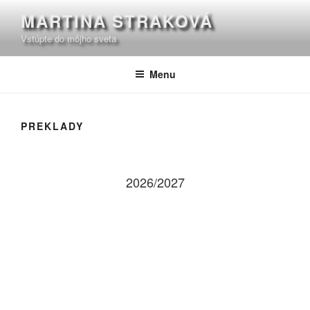
Prejsť
MARTINA STRAKOVÁ
na
Vstúpte do môjho sveta
obsah
Menu
PREKLADY
2026/2027