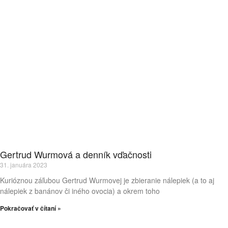
Gertrud Wurmová a denník vďačnosti
31. januára 2023
Kurióznou záľubou Gertrud Wurmovej je zbieranie nálepiek (a to aj
nálepiek z banánov či iného ovocia) a okrem toho
Pokračovať v čítaní »