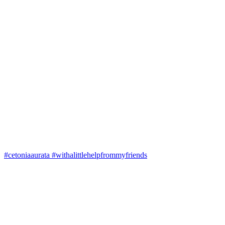
#cetoniaaurata #withalittlehelpfrommyfriends