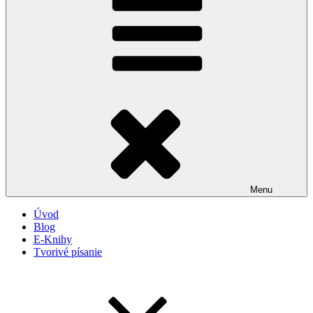
Menu
Úvod
Blog
E-Knihy
Tvorivé písanie