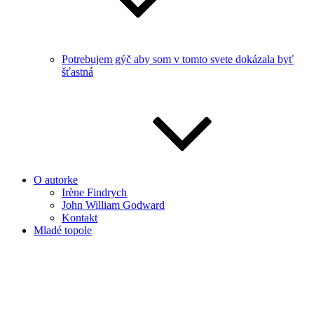
Potrebujem gýč aby som v tomto svete dokázala byť
šťastná
O autorke
Irène Findrych
John William Godward
Kontakt
Mladé topole