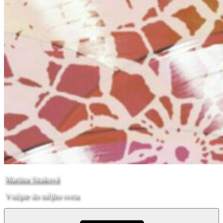
Martina Straková
Vstúpte do môjho sveta