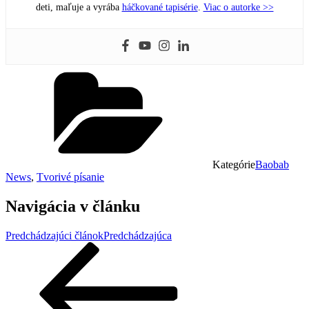
deti, maľuje a vyrába
háčkované tapisérie
.
Viac o autorke >>
Kategórie
Baobab
News
,
Tvorivé písanie
Navigácia v článku
Predchádzajúci článok
Predchádzajúca