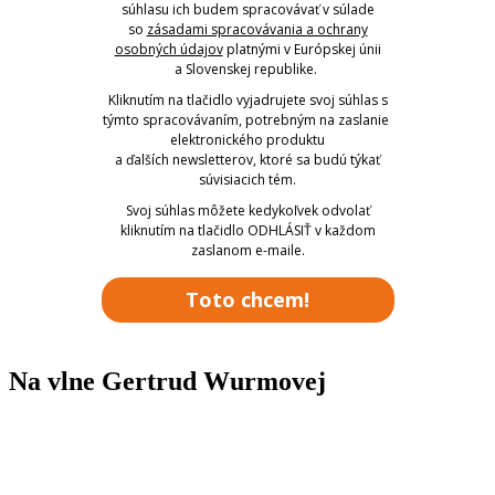
súhlasu ich budem spracovávať v súlade
so
zásadami spracovávania a ochrany
osobných údajov
platnými v Európskej únii
a Slovenskej republike.
Kliknutím na tlačidlo vyjadrujete svoj súhlas s
týmto spracovávaním, potrebným na zaslanie
elektronického produktu
a ďalších newsletterov, ktoré sa budú týkať
súvisiacich tém.
Svoj súhlas môžete kedykoľvek odvolať
kliknutím na tlačidlo ODHLÁSIŤ v každom
zaslanom e-maile.
Toto chcem!
Na vlne Gertrud Wurmovej