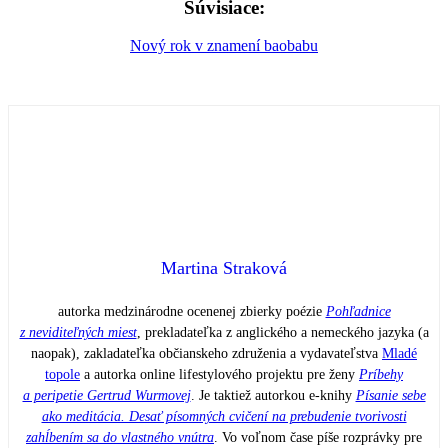
Súvisiace:
Nový rok v znamení baobabu
Martina Straková
autorka medzinárodne ocenenej zbierky poézie
Pohľadnice
z neviditeľných miest
, prekladateľka z anglického a nemeckého jazyka (a
naopak), zakladateľka občianskeho združenia a vydavateľstva
Mladé
topole
a autorka online lifestylového projektu pre ženy
Príbehy
a peripetie Gertrud Wurmovej
. Je taktiež autorkou e-knihy
Písanie sebe
ako meditácia. Desať písomných cvičení na prebudenie tvorivosti
zahĺbením sa do vlastného vnútra
. Vo voľnom čase píše rozprávky pre