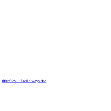
#fireflies ::: I wil always rise