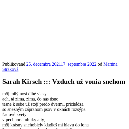
Publikované
25. decembra 2021
17. septembra 2022
od
Martina
Straková
Sarah Kirsch ::: Vzduch už vonia snehom
môj milý nosí dlhé vlasy
ach, tá zima, zima, čo nás tisne
tesne k sebe už stojí predo dvermi, prichádza
so snežným záprahom psov v oknách rozsýpa
ľadové kvety
v peci horia uhlíky a ty,
môj krásny snehobiely kladieš mi hlavu do lona