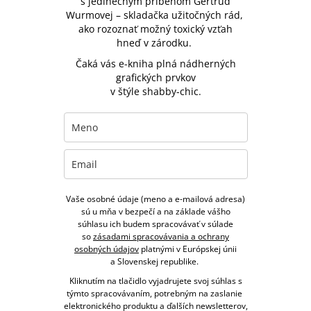
s jedinečným príbehom Gertrud
Wurmovej – skladačka užitočných rád,
ako rozoznať možný toxický vzťah
hneď v zárodku.
Čaká vás e-kniha plná nádherných
grafických prvkov
v štýle shabby-chic.
Vaše osobné údaje (meno a e-mailová adresa)
sú u mňa v bezpečí a na základe vášho
súhlasu ich budem spracovávať v súlade
so
zásadami spracovávania a ochrany
osobných údajov
platnými v Európskej únii
a Slovenskej republike.
Kliknutím na tlačidlo vyjadrujete svoj súhlas s
týmto spracovávaním, potrebným na zaslanie
elektronického produktu a ďalších newsletterov,