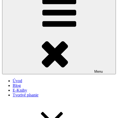
Menu
Úvod
Blog
E-Knihy
Tvorivé písanie