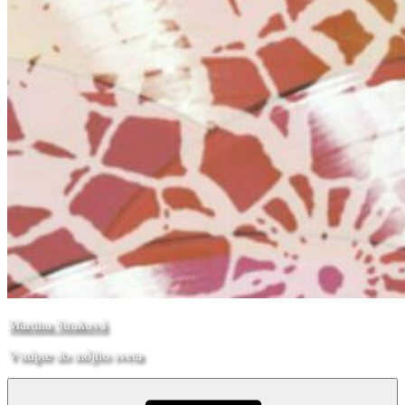
Martina Straková
Vstúpte do môjho sveta