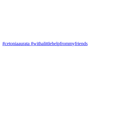
#cetoniaaurata #withalittlehelpfrommyfriends