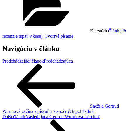
Kategórie
Články &
recenzie (späť v čase)
,
Tvorivé písanie
Navigácia v článku
Predchádzajúci článok
Predchádzajúca
Sneží a Gertrud
Wurmová začína s písaním vianočných pohľadníc
Ďalší článok
Nasledujúca
Gertrud Wurmová má chuť