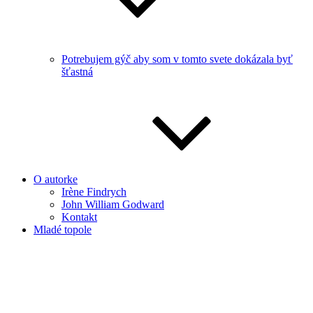
Potrebujem gýč aby som v tomto svete dokázala byť
šťastná
O autorke
Irène Findrych
John William Godward
Kontakt
Mladé topole