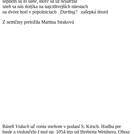
šepnem
sú to sane, ktoré sa už neudržia
sneh sa nás dotýka na najcitlivejších miestach
na dvore horí v popolniciach
Darling?
zašepká drozd
Z nemčiny preložila Martina Straková
Báseň
Vzduch už vonia snehom
v podaní S. Kirsch. Hudba pre
husle a violončelo f mol op. 1054 trio od Herberta Weidnera. Obraz