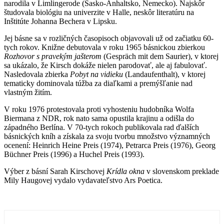
narodila v Limlingerode (Sasko-Anhaltsko, Nemecko). Najskôr
študovala biológiu na univerzite v Halle, neskôr literatúru na
Inštitúte Johanna Bechera v Lipsku.
Jej básne sa v rozličných časopisoch objavovali už od začiatku 60-
tych rokov. Knižne debutovala v roku 1965 básnickou zbierkou
Rozhovor s pravekým jašterom
(Gespräch mit dem Saurier), v ktorej
sa ukázalo, že Kirsch dokáže nielen parodovať, ale aj fabulovať.
Nasledovala zbierka
Pobyt na vidieku
(Landaufenthalt), v ktorej
tematicky dominovala túžba za diaľkami a premýšľanie nad
vlastným žitím.
V roku 1976 protestovala proti vyhosteniu hudobníka Wolfa
Biermana z NDR, rok nato sama opustila krajinu a odišla do
západného Berlína. V 70-tych rokoch publikovala rad ďalších
básnických kníh a získala za svoju tvorbu množstvo významných
ocenení: Heinrich Heine Preis (1974), Petrarca Preis (1976), Georg
Büchner Preis (1996) a Huchel Preis (1993).
Výber z básní Sarah Kirschovej
Krídla okna
v slovenskom preklade
Mily Haugovej
vydalo vydavateľstvo Ars Poetica.