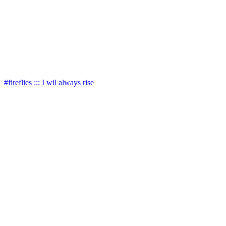
#fireflies ::: I wil always rise