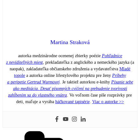
Martina Straková
autorka medzinárodne ocenenej zbierky poézie
Pohľadnice
z neviditeľných miest
, prekladateľka z anglického a nemeckého jazyka (a
naopak), zakladateľka občianskeho združenia a vydavateľstva
Mladé
topole
a autorka online lifestylového projektu pre ženy
Príbehy
a peripetie Gertrud Wurmovej
. Je taktiež autorkou e-knihy
Písanie sebe
ako meditácia. Desať písomných cvičení na prebudenie tvorivosti
zahĺbením sa do vlastného vnútra
. Vo voľnom čase píše rozprávky pre
deti, maľuje a vyrába
háčkované tapisérie
.
Viac o autorke >>