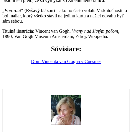
prstom len preto, že sa vymykal zo zabehnutého rámca.
„
Fou-rou!
“ (Ryšavý blázon) – ako ho často volali. V skutočnosti to
bol maliar, ktorý všetko stavil na jedinú kartu a našiel odvahu byť
sám sebou.
Titulná ilustrácia: Vincent van Gogh,
Vrany nad žitným poľom,
1890, Van Gogh Museum Amsterdam, Zdroj: Wikipedia.
Súvisiace:
Dom Vincenta van Gogha v Cuesmes