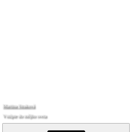
Martina Straková
Vstúpte do môjho sveta