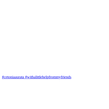
#cetoniaaurata #withalittlehelpfrommyfriends