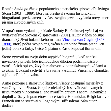
Román
Smäd po živote
populárneho amerického spisovateľa Irvinga
Stona (1903 – 1989), ktorý sa preslávil svojimi historickými
biografiami, predznamenal v čase svojho prvého vydania nový smer
písania životopisných kníh.
V oprášenom vydaní a preklade Šarloty Baránikovej vyšiel aj vo
vydavateľstve Slovenský spisovateľ (2001). Autor v ňom opisuje
dramatický život holandského maliara
Vincenta van Gogha (1853 –
1890)
, ktorý počas svojho tragického a krátkeho života predal len
jediný obraz a farby, štetce či plátno si často kupoval iba na dlh.
Stone vytvoril na svoju dobu atypickú biografiu, keď napísal
novátorský príbeh, kde jednoduchou dikciou podal množstvo
vzrušujúcich opisov, živých rozhovorov popretkávaných vôňami a
zvukmi. Dokázal zachytiť a bravúrne vystihnúť Vincentov charakter
a jeho neľahkú povahu.
Autor pozorne a starostlivo študoval všetky dostupné materiály z
van Goghovho života, čerpal z niekoľkých stovák zachovaných
listov medzi Vincentom a jeho mladším bratom Theom. Informácie
doplnil z rôznych prameňov, na cestách v Holandsku, Belgicku a vo
Francúzsku sa stretával s Goghovými súčasníkmi. Sám autor
dodáva: