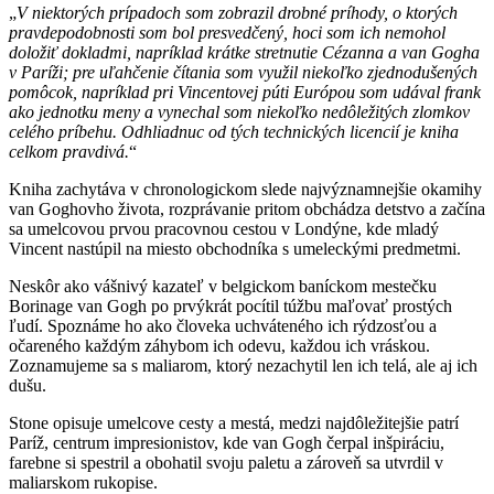
„
V niektorých prípadoch som zobrazil drobné príhody, o ktorých
pravdepodobnosti som bol presvedčený, hoci som ich nemohol
doložiť dokladmi, napríklad krátke stretnutie Cézanna a van Gogha
v Paríži; pre uľahčenie čítania som využil niekoľko zjednodušených
pomôcok, napríklad pri Vincentovej púti Európou som udával frank
ako jednotku meny a vynechal som niekoľko nedôležitých zlomkov
celého príbehu. Odhliadnuc od tých technických licencií je kniha
celkom pravdivá.
“
Kniha zachytáva v chronologickom slede najvýznamnejšie okamihy
van Goghovho života, rozprávanie pritom obchádza detstvo a začína
sa umelcovou prvou pracovnou cestou v Londýne, kde mladý
Vincent nastúpil na miesto obchodníka s umeleckými predmetmi.
Neskôr ako vášnivý kazateľ v belgickom baníckom mestečku
Borinage van Gogh po prvýkrát pocítil túžbu maľovať prostých
ľudí. Spoznáme ho ako človeka uchváteného ich rýdzosťou a
očareného každým záhybom ich odevu, každou ich vráskou.
Zoznamujeme sa s maliarom, ktorý nezachytil len ich telá, ale aj ich
dušu.
Stone opisuje umelcove cesty a mestá, medzi najdôležitejšie patrí
Paríž, centrum impresionistov, kde van Gogh čerpal inšpiráciu,
farebne si spestril a obohatil svoju paletu a zároveň sa utvrdil v
maliarskom rukopise.