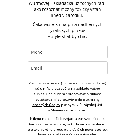
Wurmovej – skladačka užitočných rád,
ako rozoznať možný toxický vzťah
hneď v zárodku.
Čaká vás e-kniha plná nádherných
grafických prvkov
v štýle shabby-chic.
Vaše osobné údaje (meno a e-mailová adresa)
sú u mňa v bezpečí a na základe vášho
súhlasu ich budem spracovávať v súlade
so
zásadami spracovávania a ochrany
osobných údajov
platnými v Európskej únii
a Slovenskej republike.
Kliknutím na tlačidlo vyjadrujete svoj súhlas s
týmto spracovávaním, potrebným na zaslanie
elektronického produktu a ďalších newsletterov,
ktoré sa budú týkať súvisiacich tém.