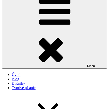
Menu
Úvod
Blog
E-Knihy
Tvorivé písanie