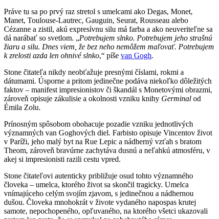
Práve tu sa po prvý raz stretol s umelcami ako Degas, Monet,
Manet, Toulouse-Lautrec, Gauguin, Seurat, Rousseau alebo
Cézanne a zistil, akú expresívnu silu má farba a ako neuveriteľne sa
dá narábať so svetlom. „
Potrebujem slnko. Potrebujem jeho strašnú
žiaru a silu. Dnes viem, že bez neho nemôžem maľovať. Potrebujem
k zrelosti azda len ohnivé slnko
,“ píše
van Gogh
.
Stone čitateľa nikdy neobťažuje presnými číslami, rokmi a
dátumami. Úsporne a pritom jedinečne podáva niekoľko dôležitých
faktov – manifest impresionistov či škandál s Monetovými obrazmi,
zároveň opisuje zákulisie a okolnosti vzniku knihy
Germinal
od
Émila Zolu.
Prínosným spôsobom obohacuje pozadie vzniku jednotlivých
významných van Goghových diel. Farbisto opisuje Vincentov život
v Paríži, jeho malý byt na Rue Lepic a nádherný vzťah s bratom
Theom, zároveň bravúrne zachytáva dusnú a neľahkú atmosféru, v
akej si impresionisti razili cestu vpred.
Stone čitateľovi autenticky približuje osud tohto významného
človeka – umelca, ktorého život sa skončil tragicky. Umelca
vnímajúceho celým svojím zjavom, s jedinečnou a nádhernou
dušou. Človeka mnohokrát v živote vydaného napospas krutej
samote, nepochopeného, opľuvaného, na ktorého všetci ukazovali