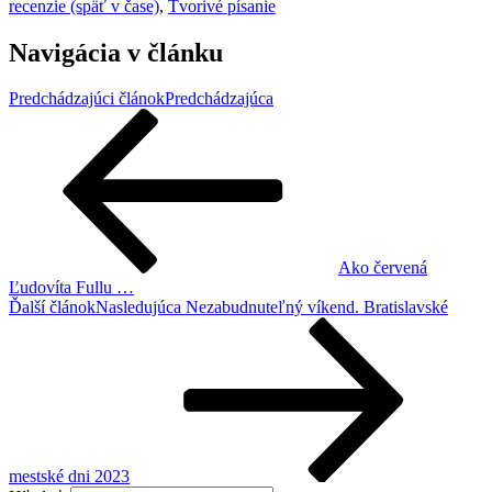
recenzie (späť v čase)
,
Tvorivé písanie
Navigácia v článku
Predchádzajúci článok
Predchádzajúca
Ako červená
Ľudovíta Fullu …
Ďalší článok
Nasledujúca
Nezabudnuteľný víkend. Bratislavské
mestské dni 2023