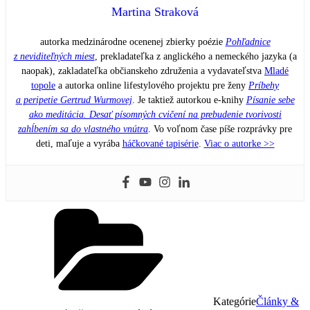
Martina Straková
autorka medzinárodne ocenenej zbierky poézie
Pohľadnice
z neviditeľných miest
, prekladateľka z anglického a nemeckého jazyka (a
naopak), zakladateľka občianskeho združenia a vydavateľstva
Mladé
topole
a autorka online lifestylového projektu pre ženy
Príbehy
a peripetie Gertrud Wurmovej
. Je taktiež autorkou e-knihy
Písanie sebe
ako meditácia. Desať písomných cvičení na prebudenie tvorivosti
zahĺbením sa do vlastného vnútra
. Vo voľnom čase píše rozprávky pre
deti, maľuje a vyrába
háčkované tapisérie
.
Viac o autorke >>
Kategórie
Články &