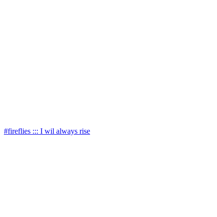
#fireflies ::: I wil always rise