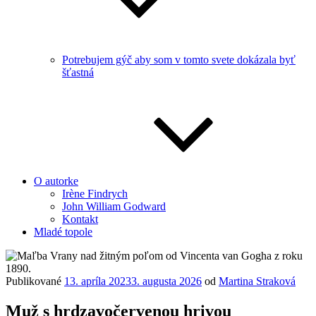
Potrebujem gýč aby som v tomto svete dokázala byť
šťastná
O autorke
Irène Findrych
John William Godward
Kontakt
Mladé topole
Publikované
13. apríla 2023
3. augusta 2026
od
Martina Straková
Muž s hrdzavočervenou hrivou